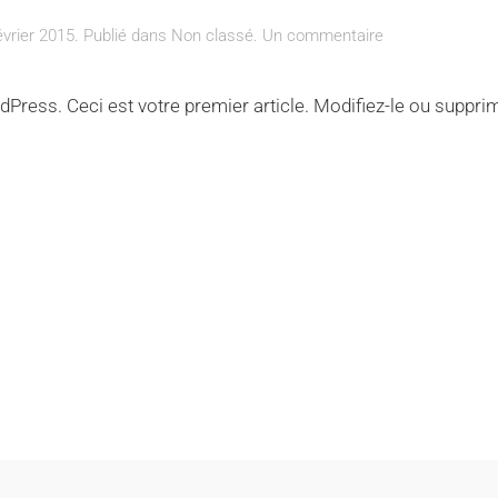
sur
évrier 2015
. Publié dans
Non classé
.
Un commentaire
Bonjour
tout
ress. Ceci est votre premier article. Modifiez-le ou supprim
le
monde !