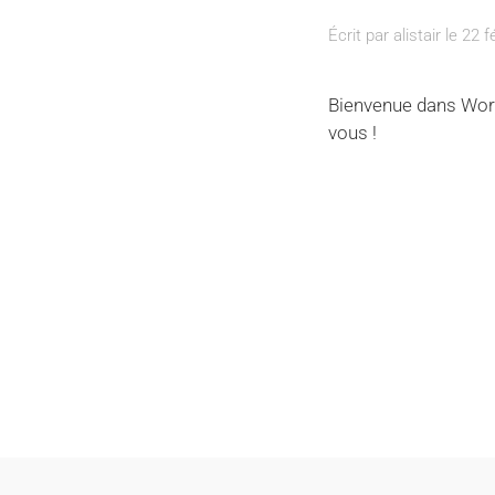
Écrit par
alistair
le
22 f
Bienvenue dans WordP
vous !